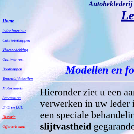
Autobeklederij
Le
Home
leder interieur
Cabrioletkappen
Vloerbedekking
Oldtimer rest.
Modellen en fot
Bootkappen
Tenten/afdekzeilen
Motorzadels
Hieronder ziet u een aa
Accessoires
verwerken in uw leder in
DVD en LCD
een speciale behandel
Historie
slijtvastheid
gegarandee
Offerte/E mail