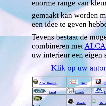
enorme range van kleu
gemaakt kan worden 
een idee te geven hebb
Tevens bestaat de mogel
combineren met
ALCA
uw interieur een eigen s
Klik op uw auto
Alfa Romeo
Audi
Ford
Honda
H
Mazda
Merc