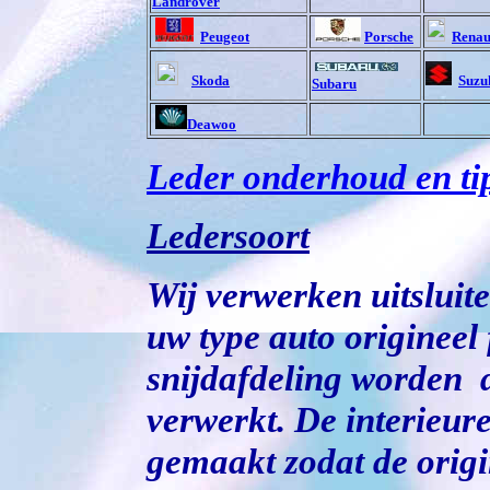
Landrover
Peugeot
Porsche
Renau
Skoda
Suzu
Subaru
Deawoo
Leder onderhoud en ti
Ledersoort
Wij verwerken uitsluit
uw type auto origineel
snijdafdeling worden 
verwerkt. De interieur
gemaakt zodat de origin